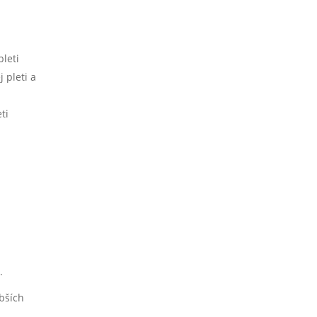
leti
 pleti a
ti
.
lbších