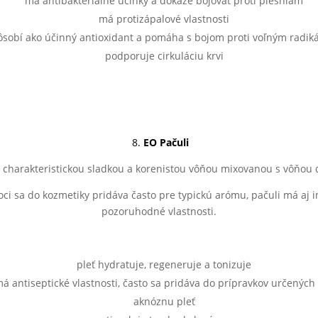
má antibakteriálne účinky a dokáže bojovať proti plesniam
má protizápalové vlastnosti
ôsobí ako účinný antioxidant a pomáha s bojom proti voľným radik
podporuje cirkuláciu krvi
8.
EO Pačuli
s charakteristickou sladkou a korenistou vôňou mixovanou s vôňou 
oci sa do kozmetiky pridáva často pre typickú arómu, pačuli má aj i
pozoruhodné vlastnosti.
pleť hydratuje, regeneruje a tonizuje
á antiseptické vlastnosti, často sa pridáva do prípravkov určených
aknóznu pleť