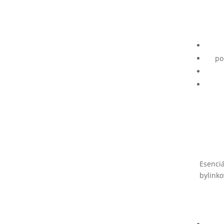
po
Esenciá
bylinko