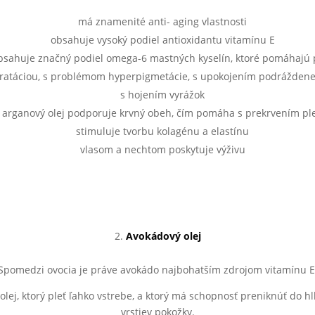
má znamenité anti- aging vlastnosti
obsahuje vysoký podiel antioxidantu vitamínu E
bsahuje značný podiel omega-6 mastných kyselín, ktoré pomáhajú p
ratáciou, s problémom hyperpigmetácie, s upokojením podráždenej
s hojením vyrážok
arganový olej podporuje krvný obeh, čím pomáha s prekrvením ple
stimuluje tvorbu kolagénu a elastínu
vlasom a nechtom poskytuje výživu
Avokádový olej
Spomedzi ovocia je práve avokádo najbohatším zdrojom vitamínu E
 olej, ktorý pleť ľahko vstrebe, a ktorý má schopnosť preniknúť do h
vrstiev pokožky.