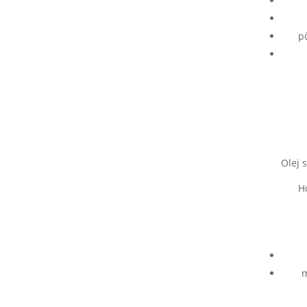
p
Olej 
H
m