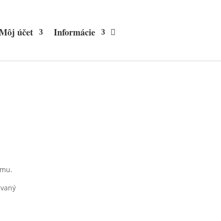
Môj účet
Informácie
omu.
ávaný