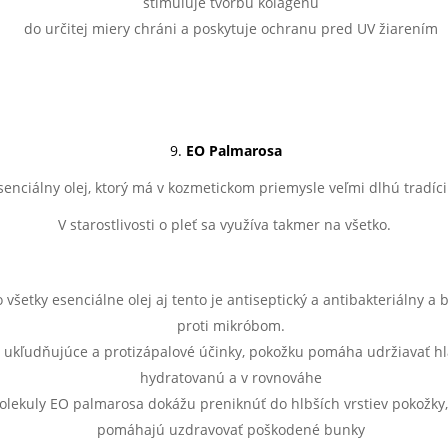
stimuluje tvorbu kolagénu
do určitej miery chráni a poskytuje ochranu pred UV žiarením
9.
EO Palmarosa
senciálny olej, ktorý má v kozmetickom priemysle veľmi dlhú tradíci
V starostlivosti o pleť sa využíva takmer na všetko.
 všetky esenciálne olej aj tento je antiseptický a antibakteriálny a 
proti mikróbom.
 ukľudňujúce a protizápalové účinky, pokožku pomáha udržiavať hl
hydratovanú a v rovnováhe
lekuly EO palmarosa dokážu preniknúť do hlbších vrstiev pokožky,
pomáhajú uzdravovať poškodené bunky