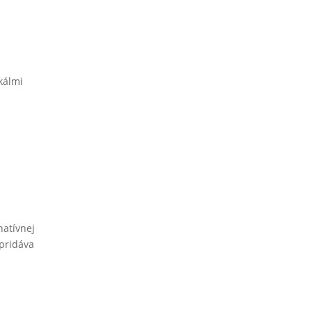
kálmi
natívnej
 pridáva