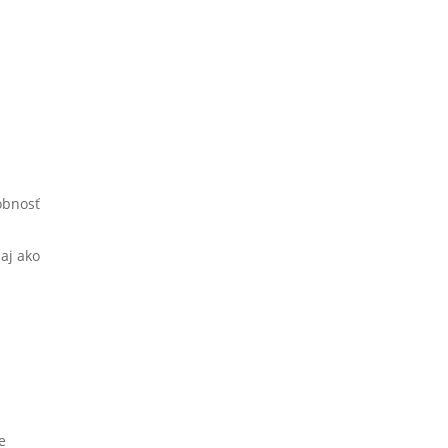
obnosť
aj ako
e