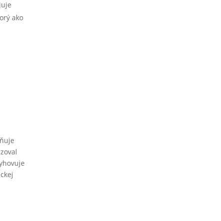
juje
orý ako
aňuje
izoval
vyhovuje
ckej