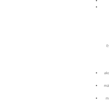
E
ako
má
mo