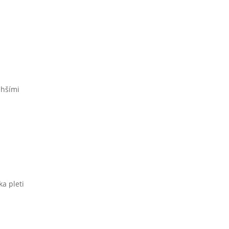
ahšími
a pleti