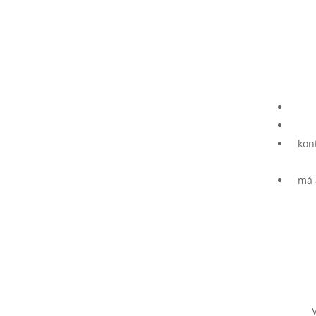
kon
má 