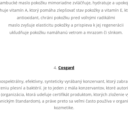
ambucké maslo pokožku mimoriadne zvláčňuje, hydratuje a upoko
huje vitamín A, ktorý pomáha zlepšovať stav pokožky a vitamín E, kt
antioxidant, chráni pokožku pred voľnými radikálmi
maslo zvyšuje elasticitu pokožky a prispieva k jej regenerácii
ukľudňuje pokožku namáhanú vetrom a mrazom či slnkom.
Cosgard
kospektrálny, efektívny, synteticky vyrábaný konzervant, ktorý zabr
niu plesní a baktérií. Je to jeden z mála konzervantov, ktoré autor
 (organizácia, ktorá udeľuje certifikát produktom, ktorých zloženie 
anickým štandardom), a práve preto sa veľmi často používa v organi
kozmetike.