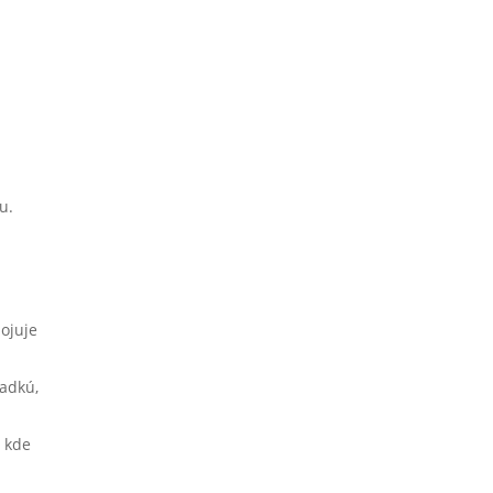
u.
bojuje
adkú,
 kde