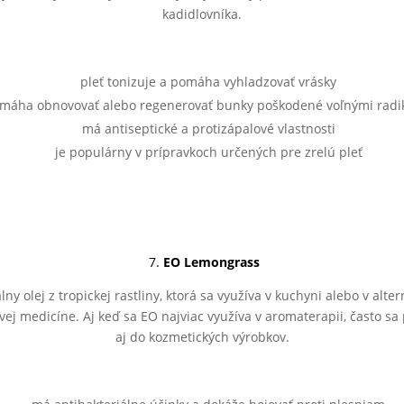
kadidlovníka.
pleť tonizuje a pomáha vyhladzovať vrásky
máha obnovovať alebo regenerovať bunky poškodené voľnými radi
má antiseptické a protizápalové vlastnosti
je populárny v prípravkoch určených pre zrelú pleť
7.
EO Lemongrass
lny olej z tropickej rastliny, ktorá sa využíva v kuchyni alebo v alter
vej medicíne. Aj keď sa EO najviac využíva v aromaterapii, často sa
aj do kozmetických výrobkov.