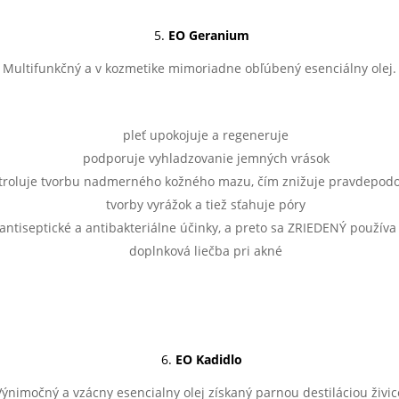
5.
EO Geranium
Multifunkčný a v kozmetike mimoriadne obľúbený esenciálny olej.
pleť upokojuje a regeneruje
podporuje vyhladzovanie jemných vrások
troluje tvorbu nadmerného kožného mazu, čím znižuje pravdepod
tvorby vyrážok a tiež sťahuje póry
antiseptické a antibakteriálne účinky, a preto sa ZRIEDENÝ používa 
doplnková liečba pri akné
6.
EO Kadidlo
Výnimočný a vzácny esencialny olej získaný parnou destiláciou živic