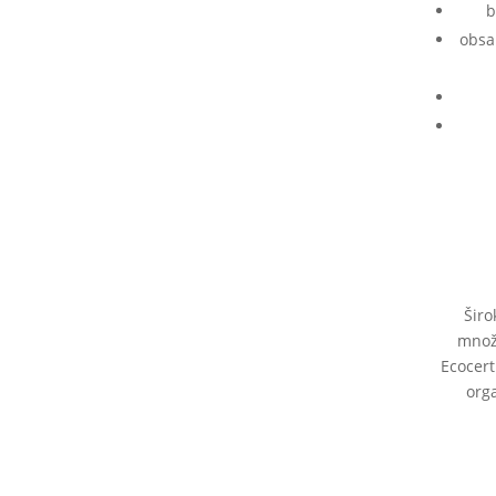
b
obsa
Širo
množe
Ecocert
org