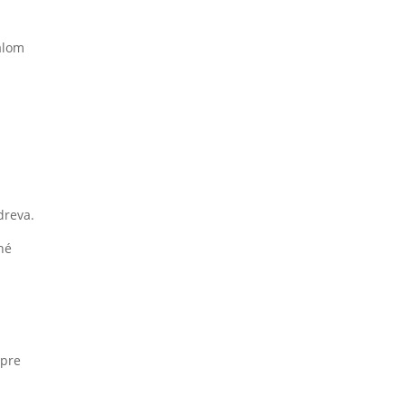
álom
dreva.
né
 pre