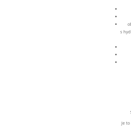
o
s hyd
Je to