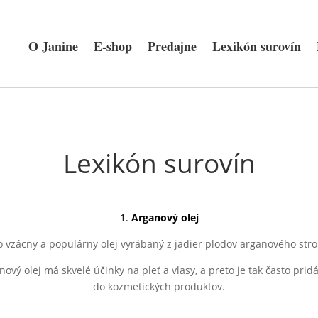
O Janine
E-shop
Predajne
Lexikón surovín
Lexikón surovín
1.
Arganový
olej
to vzácny a populárny olej vyrábaný z jadier plodov arganového str
nový olej má skvelé účinky na pleť a vlasy, a preto je tak často prid
do kozmetických produktov.