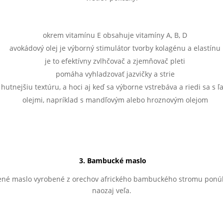
okrem vitamínu E obsahuje vitamíny A, B, D
avokádový olej je výborný stimulátor tvorby kolagénu a elastínu
je to efektívny zvlhčovač a zjemňovač pleti
pomáha vyhladzovať jazvičky a strie
hutnejšiu textúru, a hoci aj keď sa výborne vstrebáva a riedi sa s ľ
olejmi, napríklad s mandľovým alebo hroznovým olejom
3. Bambucké maslo
né maslo vyrobené z orechov afrického bambuckého stromu ponúk
naozaj veľa.