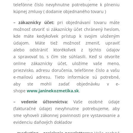
telefónne číslo nevyhnutne potrebujeme k plneniu
kúpnej zmluvy ( dodanie objednaného tovaru )
– zákaznícky účet:
pri objednávaní tovaru máte
možnosť otvoriť si zákaznícky účet chránený heslom,
kde máte kedykoľvek prístup k svojim uloženým
údajom. Máte tiež možnosť zmeniť, upraviť
alebo odstrániť ktorékoľvek z týchto údajov
a spravovať to, s čím ste súhlasili. Keď si otvoríte
online zákaznícky účet, uložíme vaše meno,
priezvisko, adresu doručenia, telefónne číslo a vašu
e-mailovú adresu. Tieto informácie sú potrebné,
aby ste mohli zadať objednávku v e-
shope
www.janinekozmetika.sk
.
– vedenie účtovníctva:
Vaše osobné údaje
(fakturačné údaje) nevyhnutne potrebujeme, aby
sme vyhoveli zákonnej povinnosti pre vystavovanie a
evidenciu daňových dokladov