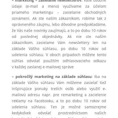
– marketing – zasielanie newsletterov:
Vaše osobné
údaje (e-mail a meno) využívame za účelom
priameho marketingu – zasielanie obchodných
oznámení. Ak ste naším zákazníkom, robíme tak z
oprávneného záujmu, lebo dôvodne predpokladáme,
že Vás naše novinky zaujímajú, a to po dobu 10 rokov
od poslednej objednávky. Ak nie ste naším
zákazníkom, zasielame Vám newslettery len na
základe Vášho súhlasu, po dobu 10 rokov od
udelenia súhlasu. V oboch prípadoch môžete tento
súhlas odvolať použitím odhlasovacieho odkazu
v každej zaslanej e-mailovej správe
– pokročilý marketing na základe súhlasu:
Iba na
základe Vášho súhlasu Vám môžeme zasielať tiež
inšpirujúce ponuky tretích osôb alebo využiť e-
mailovú adresu napr. pre remarketing a zacielenie
reklamy na Facebooku, a to po dobu 10 rokov od
udelenia súhlasu. Ten je možné samozrejme
kedykoľvek odvolať prostredníctvom našich