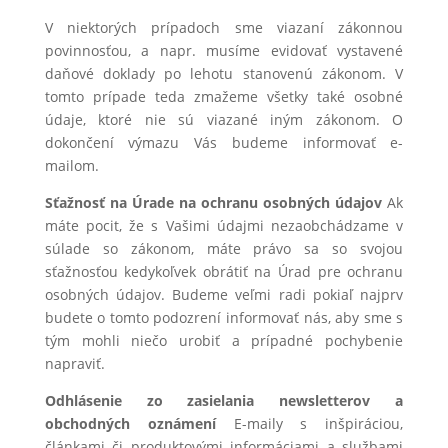
V niektorých prípadoch sme viazaní zákonnou
povinnosťou, a napr. musíme evidovať vystavené
daňové doklady po lehotu stanovenú zákonom. V
tomto prípade teda zmažeme všetky také osobné
údaje, ktoré nie sú viazané iným zákonom. O
dokončení výmazu Vás budeme informovať e-
mailom.
Sťažnosť na Úrade na ochranu osobných údajov
Ak
máte pocit, že s Vašimi údajmi nezaobchádzame v
súlade so zákonom, máte právo sa so svojou
sťažnosťou kedykoľvek obrátiť na Úrad pre ochranu
osobných údajov. Budeme veľmi radi pokiaľ najprv
budete o tomto podozrení informovať nás, aby sme s
tým mohli niečo urobiť a prípadné pochybenie
napraviť.
Odhlásenie zo zasielania newsletterov a
obchodných oznámení
E-maily s inšpiráciou,
článkami či produktovými informáciami a službami