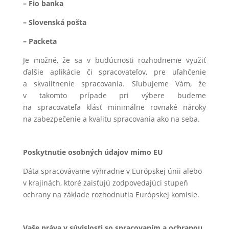
– Fio banka
– Slovenská pošta
– Packeta
Je možné, že sa v budúcnosti rozhodneme využiť
ďalšie aplikácie či spracovateľov, pre uľahčenie
a skvalitnenie spracovania. Sľubujeme Vám, že
v takomto prípade pri výbere budeme
na spracovateľa klásť minimálne rovnaké nároky
na zabezpečenie a kvalitu spracovania ako na seba.
Poskytnutie osobných údajov mimo EU
Dáta spracovávame výhradne v Európskej únii alebo
v krajinách, ktoré zaisťujú zodpovedajúci stupeň
ochrany na základe rozhodnutia Európskej komisie.
Vaše práva v súvislosti so spracovaním a ochranou