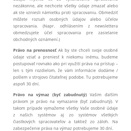
nezákonne, ale nechcete všetky údaje zmazať alebo
ak ste vzniesli námietku proti spracovaniu. Obmedziť
môžete rozsah osobných údajov alebo účelov
spracovania. (Napr. odhlásením z newslettera
obmedzujete účel spracovania pre zasielanie
obchodných oznámení.)
Právo na prenosnosť
Ak by ste chceli svoje osobné
údaje vziať a preniesť k niekomu inému, budeme
postupovať rovnako ako pri využití práva na prístup –
len s tým rozdielom, že vám informácie dodáme /
pošlem v strojovo čitateľnej podobe. Tu potrebujeme
aspoň 30 dní.
Právo na výmaz (byť zabudnutý)
Vašim ďalším
právom je právo na vymazanie (byť zabudnutý). V
takom prípade vymažeme všetky Vaše osobné údaje
z našich systémov aj zo systémov všetkých
čiastkových spracovateľov a taktiež zo záloh. Na
zabezpečenie práva na výmaz potrebujeme 30 dní.