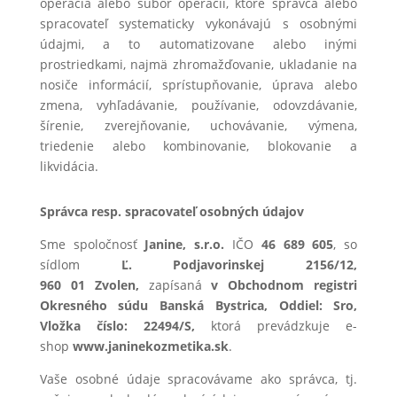
operácia alebo súbor operácií, ktoré správca alebo
spracovateľ systematicky vykonávajú s osobnými
údajmi, a to automatizovane alebo inými
prostriedkami, najmä zhromažďovanie, ukladanie na
nosiče informácií, sprístupňovanie, úprava alebo
zmena, vyhľadávanie, používanie, odovzdávanie,
šírenie, zverejňovanie, uchovávanie, výmena,
triedenie alebo kombinovanie, blokovanie a
likvidácia.
Správca resp. spracovateľ osobných údajov
Sme spoločnosť
Janine, s.r.o.
IČO
46 689 605
, so
sídlom
Ľ. Podjavorinskej 2156/12,
960 01 Zvolen,
zapísaná
v Obchodnom registri
Okresného súdu Banská Bystrica, Oddiel: Sro,
Vložka číslo: 22494/S,
ktorá prevádzkuje e-
shop
www.janinekozmetika.sk
.
Vaše osobné údaje spracovávame ako správca, tj.