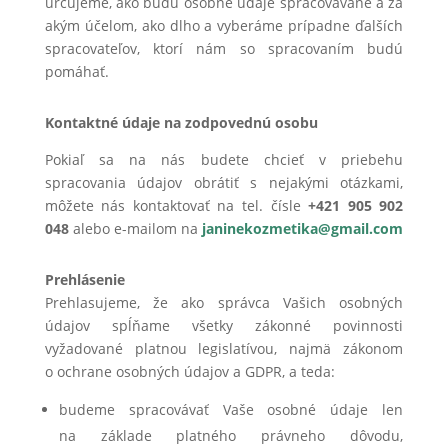
určujeme, ako budú osobné údaje spracovávané a za
akým účelom, ako dlho a vyberáme prípadne ďalších
spracovateľov, ktorí nám so spracovaním budú
pomáhať.
Kontaktné údaje na zodpovednú osobu
Pokiaľ sa na nás budete chcieť v priebehu
spracovania údajov obrátiť s nejakými otázkami,
môžete nás kontaktovať na tel. čísle
+421 905 902
048
alebo e-mailom na
janinekozmetika@gmail.com
Prehlásenie
Prehlasujeme, že ako správca Vašich osobných
údajov spĺňame všetky zákonné povinnosti
vyžadované platnou legislatívou, najmä zákonom
o ochrane osobných údajov a GDPR, a teda:
budeme spracovávať Vaše osobné údaje len
na základe platného právneho dôvodu,