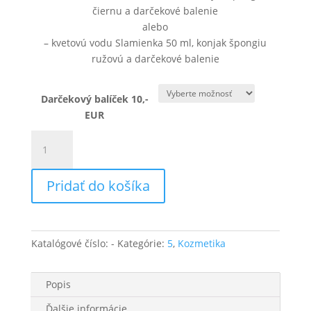
čiernu a darčekové balenie
alebo
– kvetovú vodu Slamienka 50 ml, konjak špongiu
ružovú a darčekové balenie
Darčekový balíček 10,-
EUR
množstvo
Darčekový
balíček
Pridať do košíka
10,-
EUR
Katalógové číslo:
-
Kategórie:
5
,
Kozmetika
Popis
Ďalšie informácie